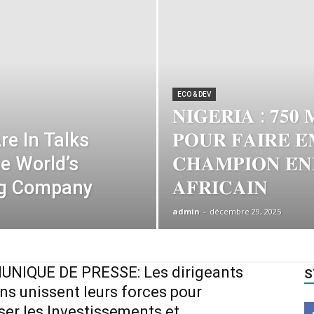
ECO & DEV
𝐍𝐈𝐆𝐄𝐑𝐈𝐀 : 𝟕𝟓𝟎 
e In Talks
𝐏𝐎𝐔𝐑 𝐅𝐀𝐈𝐑𝐄 𝐄
e World’s
𝐂𝐇𝐀𝐌𝐏𝐈𝐎𝐍 𝐄́𝐍
ng Company
𝐀𝐅𝐑𝐈𝐂𝐀𝐈𝐍
admin
-
décembre 29, 2025
NIQUE DE PRESSE: Les dirigeants
S
ins unissent leurs forces pour
ser les Investissements et...