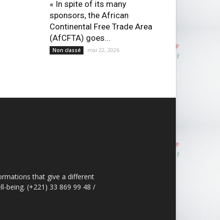
« In spite of its many
sponsors, the African
Continental Free Trade Area
(AfCFTA) goes...
mai 22, 2026
Non classé
ormations that give a different
ll-being. (+221) 33 869 99 48 /