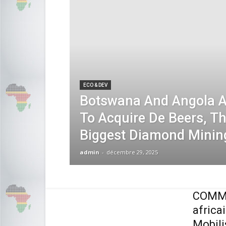
ECO & DEV
Botswana And Angola Ar
To Acquire De Beers, Th
Biggest Diamond Mini
admin
-
décembre 29, 2025
COMMU
africa
Mobili