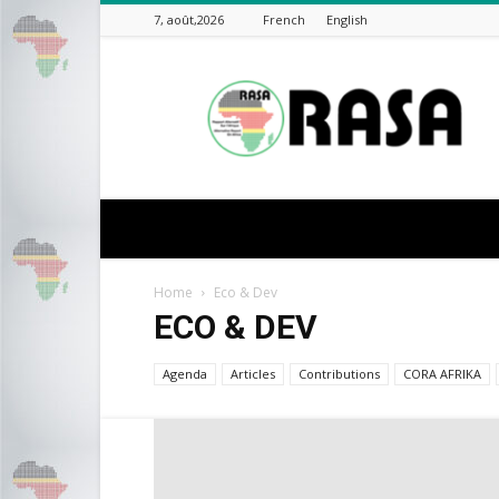
7, août,2026
French
English
rasa-
africa
Home
Eco & Dev
ECO & DEV
Agenda
Articles
Contributions
CORA AFRIKA