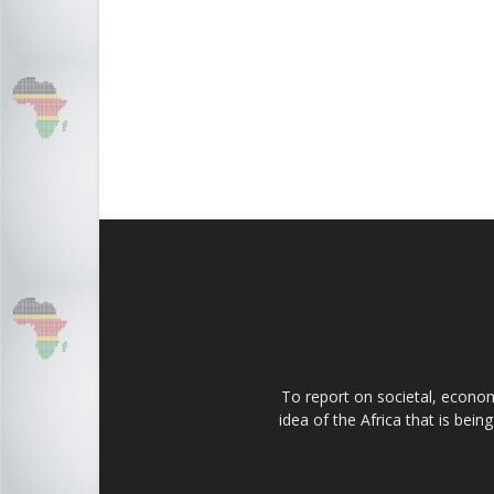
To report on societal, economi
idea of the Africa that is bei