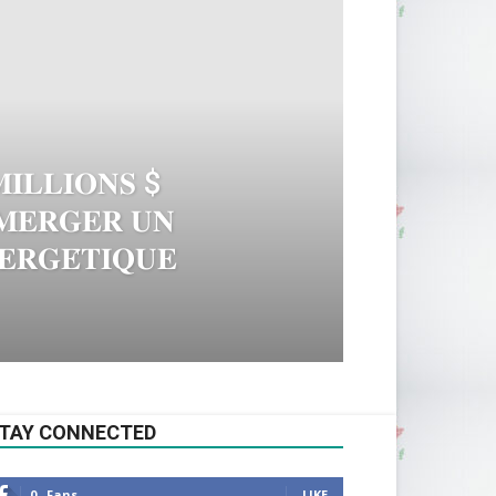
𝐌𝐈𝐋𝐋𝐈𝐎𝐍𝐒 $
́𝐌𝐄𝐑𝐆𝐄𝐑 𝐔𝐍
𝐄𝐑𝐆𝐄́𝐓𝐈𝐐𝐔𝐄
TAY CONNECTED
0
Fans
LIKE