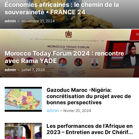
Économies africaines : le chemin de la
souveraineté • FRANCE 24
admin
-
novembre 21, 2024
Morocco Today Forum 2024 : rencontre
avec Rama YADE
admin
-
juillet 7, 2024
Gazoduc Maroc -Nigéria:
concrétisation du projet avec de
bonnes perspectives
admin
-
février 20, 2024
Les performances de l’Afrique en
2023 – Entretien avec Dr Chérif...