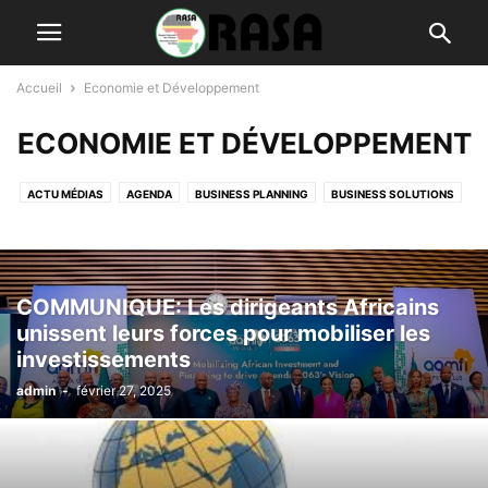
Accueil
Economie et Développement
ECONOMIE ET DÉVELOPPEMENT
ACTU MÉDIAS
AGENDA
BUSINESS PLANNING
BUSINESS SOLUTIONS
CONTRIBUTIONS
CULTURE ET SOCIÉTÉ
DELIVERY SERVICES
ECONOMIE ET DÉVELOPPEMENT
FASHION
INVESTMENT
L'INITIATIVE
LIFESTYLE
MUSIC
PALABRES
PHOTOGRAPHY
POLITIQUE
COMMUNIQUE: Les dirigeants Africains
PUBLICATIONS
RASA TV
SPORT
WORLD
unissent leurs forces pour mobiliser les
investissements
admin
-
février 27, 2025