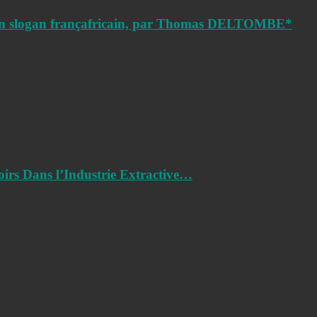
 un slogan françafricain, par Thomas DELTOMBE*
oirs Dans l’Industrie Extractive…