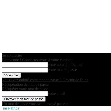
Se connecter
Bienvenue ! Connectez-vous à votre compte :
votre nom d'utilisateur
votre mot de passe
Vous avez oublié votre mot de passe ? Obtenir de l'aide
Récupération de mot de passe
Récupérer votre mot de passe
votre email
Un mot de passe vous sera envoyé par email.
rasa-africa