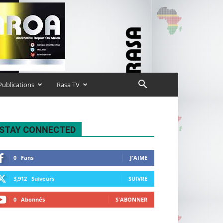
Publications
Rasa TV
STAY CONNECTED
0
Fans
J'AIME
3,912
Suiveurs
SUIVRE
0
Abonnés
S'ABONNER