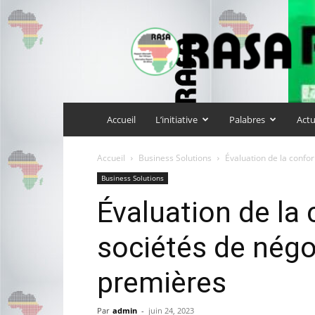
rasa-
africa
Accueil
L’initiative
Palabres
Act
Accueil
Business Solutions
Évaluation de la confo
Business Solutions
Évaluation de la
sociétés de nég
premières
Par
admin
-
juin 24, 2023