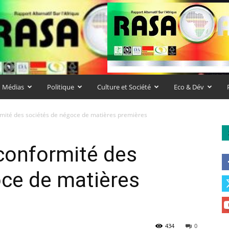
u Médias
Politique
Culture et Société
Eco & Dév
rmité des sociétés de négoce de matières premières
 conformité des
oce de matières
434
0