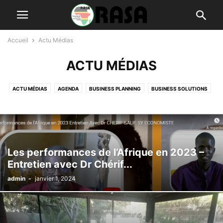
Accueil
Actu Médias
ACTU MÉDIAS
ACTU MÉDIAS
AGENDA
BUSINESS PLANNING
BUSINESS SOLUTIONS
CONTRIBUTIONS
CULTURE ET SOCIÉTÉ
DELIVERY SERVICES
ECONOMIE ET DÉVELOPPEMENT
FASHION
INVESTMENT
L'INITIATIVE
LIFESTYLE
MUSIC
PALABRES
PHOTOGRAPHY
POLITIQUE
PUBLICATIONS
RASA TV
SPORT
WORLD
Les performances de l’Afrique en 2023 –
Entretien avec Dr Chérif...
admin
-
janvier 1, 2024